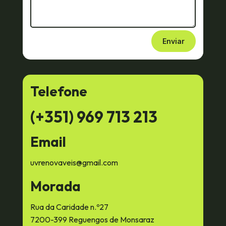
Enviar
Telefone
(+351) 969 713 213
Email
uvrenovaveis@gmail.com
Morada
Rua da Caridade n.º27
7200-399 Reguengos de Monsaraz